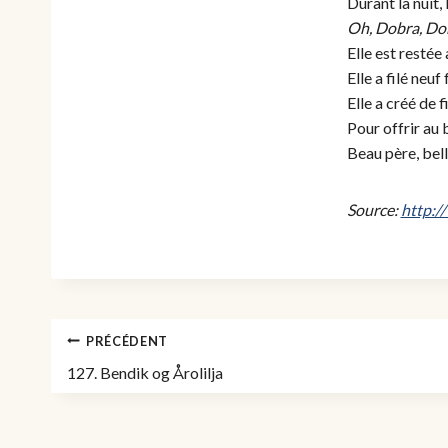
Durant la nuit,
Oh, Dobra, Do
Elle est restée 
Elle a filé neuf
Elle a créé de 
Pour offrir au 
Beau père, bel
Source:
http:/
Navigation
PRÉCÉDENT
de
127. Bendik og Årolilja
l’article