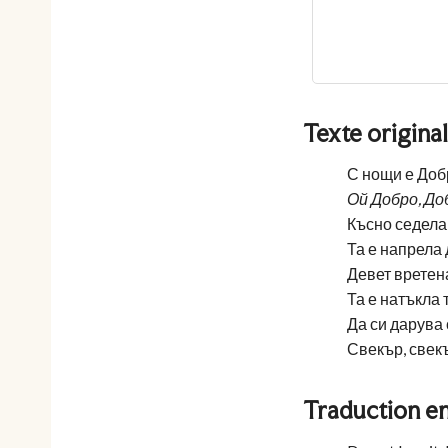
Texte original
С нощи е Доб
Ой Добро, До
Късно седела
Та е напрела 
Девет вретен
Та е натъкла 
Да си дарува
Свекър, свекъ
Traduction en