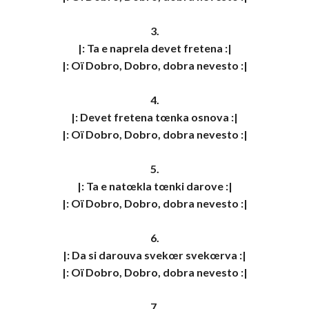
3.

|: Ta e naprela devet fretena :|

|: Oï Dobro, Dobro, dobra nevesto :|

4.

|: Devet fretena tœnka osnova :|

|: Oï Dobro, Dobro, dobra nevesto :|

5.

|: Ta e natœkla tœnki darove :|

|: Oï Dobro, Dobro, dobra nevesto :|

6.

|: Da si darouva svekœr svekœrva :|

|: Oï Dobro, Dobro, dobra nevesto :|

7.
