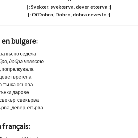
|: Svekœr, svekœrva, dever etœrva :|

 en bulgare:
ра късно седела
бро, добра невесто
, попрелкувала
девет вретена
а тънка основа
тънки дарове
 свекър, свекърва
рва, девер, етърва
 français: