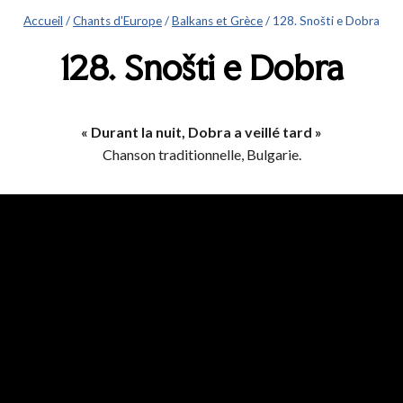
Accueil
/
Chants d'Europe
/
Balkans et Grèce
/
128. Snošti e Dobra
128. Snošti e Dobra
« Durant la nuit, Dobra a veillé tard »
Chanson traditionnelle, Bulgarie.