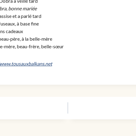
 Dobra a veillé tard
bra, bonne mariée
assise et a parlé tard
 fuseaux, à base fine
fins cadeaux
beau-père, à la belle-mère
le-mère, beau-frère, belle-sœur
/www.tousauxbalkans.net