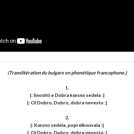
(Translitération du bulgare en phonétique francophone.)
1.

|: Snoshti e Dobra kœsno sedela :|

|: Oï Dobro, Dobro, dobra nevesto :|

2.

|: Kœsno sedela, poprelkouvala :|

|: Oï Dobro, Dobro, dobra nevesto :|
