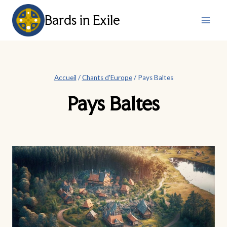
Aller
Bards in Exile
au
contenu
Accueil
/
Chants d'Europe
/
Pays Baltes
Pays Baltes