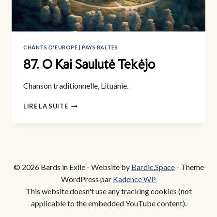
CHANTS D'EUROPE
|
PAYS BALTES
87. O Kai Saulutė Tekėjo
Chanson traditionnelle, Lituanie.
87.
LIRE LA SUITE
O
KAI
SAULUTĖ
TEKĖJO
© 2026 Bards in Exile - Website by
Bardic.Space
- Thème
WordPress par
Kadence WP
This website doesn't use any tracking cookies (not
applicable to the embedded YouTube content).