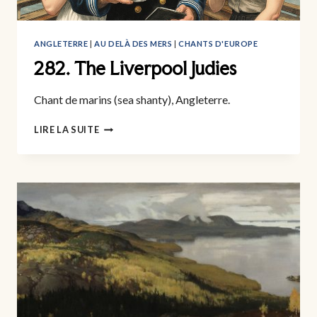
ANGLETERRE
|
AU DELÀ DES MERS
|
CHANTS D'EUROPE
282. The Liverpool Judies
Chant de marins (sea shanty), Angleterre.
282.
LIRE LA SUITE
THE
LIVERPOOL
JUDIES