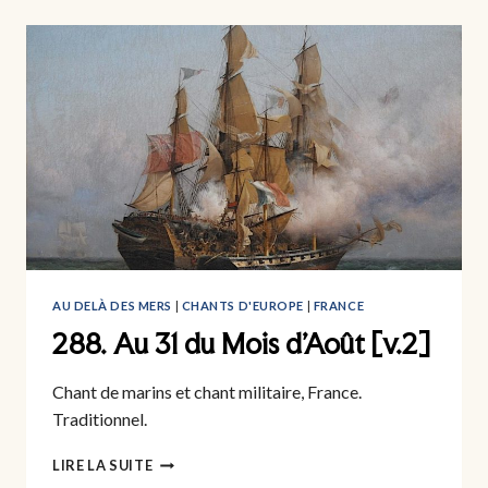
ROND,
BIEN
ROND,
TOUT
ROND
AU DELÀ DES MERS
|
CHANTS D'EUROPE
|
FRANCE
288. Au 31 du Mois d’Août [v.2]
Chant de marins et chant militaire, France.
Traditionnel.
288.
LIRE LA SUITE
AU