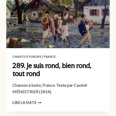
[V.2]
CHANTS D'EUROPE
|
FRANCE
289. Je suis rond, bien rond,
tout rond
Chanson à boire, France. Texte par Casimir
MÉNESTRIER (1814).
289.
LIRE LA SUITE
JE
SUIS