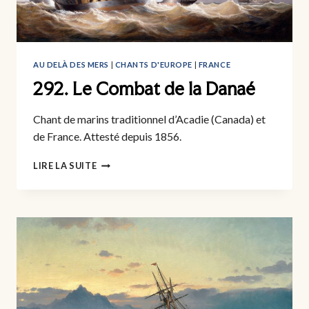
AU DELÀ DES MERS
|
CHANTS D'EUROPE
|
FRANCE
292. Le Combat de la Danaé
Chant de marins traditionnel d’Acadie (Canada) et
de France. Attesté depuis 1856.
292.
LIRE LA SUITE
LE
COMBAT
DE
LA
DANAÉ