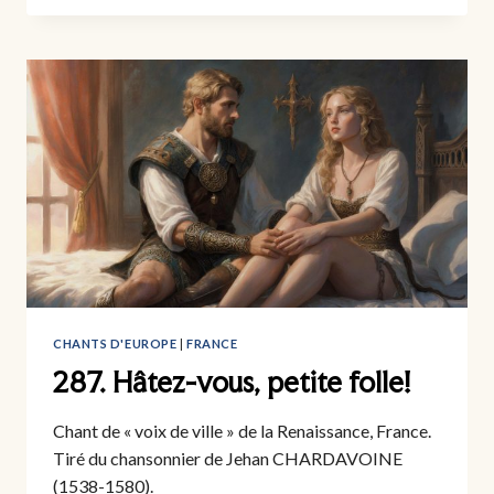
31
DU
MOIS
D’AOÛT
[V.2]
CHANTS D'EUROPE
|
FRANCE
287. Hâtez-vous, petite folle!
Chant de « voix de ville » de la Renaissance, France.
Tiré du chansonnier de Jehan CHARDAVOINE
(1538-1580).