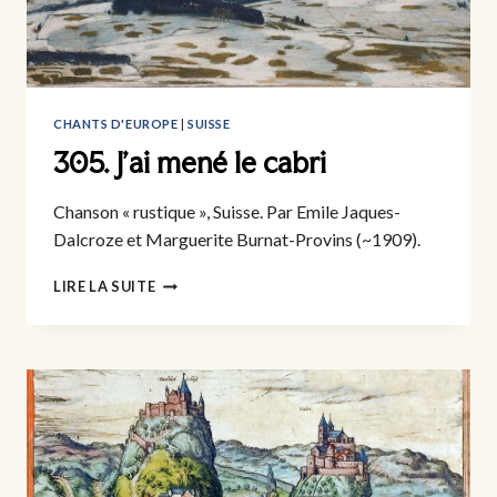
CHANTS D'EUROPE
|
SUISSE
305. J’ai mené le cabri
Chanson « rustique », Suisse. Par Emile Jaques-
Dalcroze et Marguerite Burnat-Provins (~1909).
305.
LIRE LA SUITE
J’AI
MENÉ
LE
CABRI