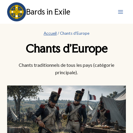
Aller
Bards in Exile
au
contenu
Accueil
/
Chants d'Europe
Chants d’Europe
Chants traditionnels de tous les pays (catégorie
principale).