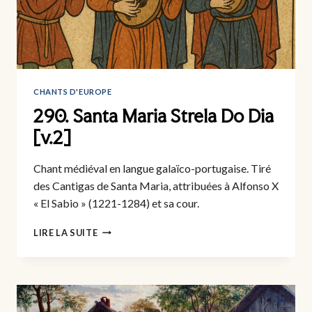
CHANTS D'EUROPE
290. Santa Maria Strela Do Dia
[v.2]
Chant médiéval en langue galaïco-portugaise. Tiré
des Cantigas de Santa Maria, attribuées à Alfonso X
« El Sabio » (1221-1284) et sa cour.
290.
LIRE LA SUITE
SANTA
MARIA
STRELA
DO
DIA