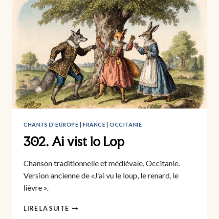
MONT-
ORGE
CHANTS D'EUROPE
|
FRANCE
|
OCCITANIE
302. Ai vist lo Lop
Chanson traditionnelle et médiévale, Occitanie.
Version ancienne de «J’ai vu le loup, le renard, le
lièvre ».
302.
LIRE LA SUITE
AI