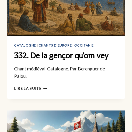
CATALOGNE
|
CHANTS D'EUROPE
|
OCCITANIE
332. De la gençor qu’om vey
Chant médiéval, Catalogne. Par Berenguer de
Palou.
332.
LIRE LA SUITE
DE
LA
GENÇOR
QU’OM
VEY