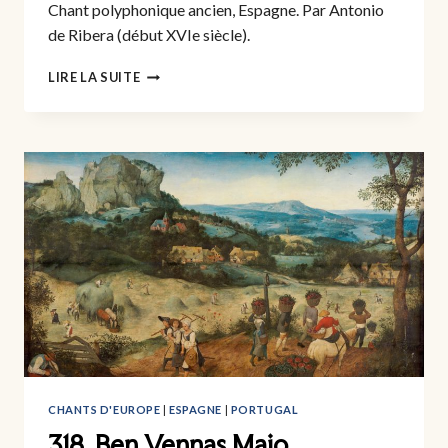
Chant polyphonique ancien, Espagne. Par Antonio
de Ribera (début XVIe siècle).
322.
LIRE LA SUITE
NUNCA
YO,
SEÑORA,
OS
VIERA
CHANTS D'EUROPE
|
ESPAGNE
|
PORTUGAL
318. Ben Vennas Maio