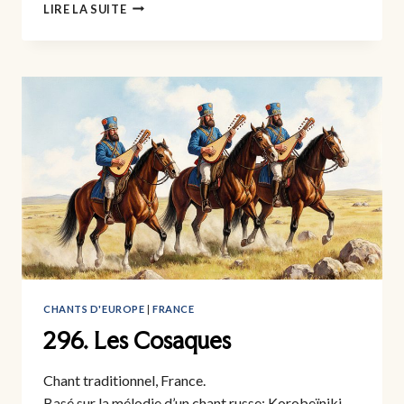
297.
LIRE LA SUITE
RECUERDOS
DE
LA
ALHAMBRA
CHANTS D'EUROPE
|
FRANCE
296. Les Cosaques
Chant traditionnel, France.
Basé sur la mélodie d’un chant russe: Korobeïniki