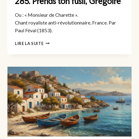
285. Prends ton fusil, Grégoire
Ou : « Monsieur de Charette ».
Chant royaliste anti-révolutionnaire, France. Par
Paul Féval (1853).
285.
LIRE LA SUITE
PRENDS
TON
FUSIL,
GRÉGOIRE