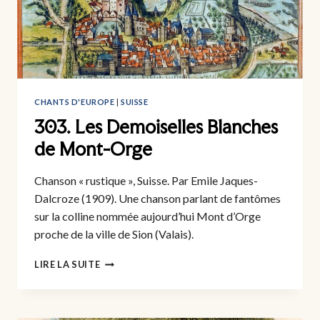
CHANTS D'EUROPE
|
SUISSE
303. Les Demoiselles Blanches
de Mont-Orge
Chanson « rustique », Suisse. Par Emile Jaques-
Dalcroze (1909). Une chanson parlant de fantômes
sur la colline nommée aujourd’hui Mont d’Orge
proche de la ville de Sion (Valais).
303.
LIRE LA SUITE
LES
DEMOISELLES
BLANCHES
DE