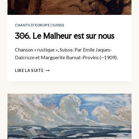
CHANTS D'EUROPE
|
SUISSE
306. Le Malheur est sur nous
Chanson « rustique », Suisse. Par Emile Jaques-
Dalcroze et Marguerite Burnat-Provins (~1909).
306.
LIRE LA SUITE
LE
MALHEUR
EST
SUR
NOUS