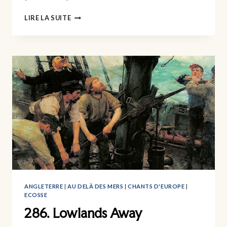
287.
LIRE LA SUITE
HÂTEZ-
VOUS,
PETITE
FOLLE!
ANGLETERRE
|
AU DELÀ DES MERS
|
CHANTS D'EUROPE
|
ECOSSE
286. Lowlands Away