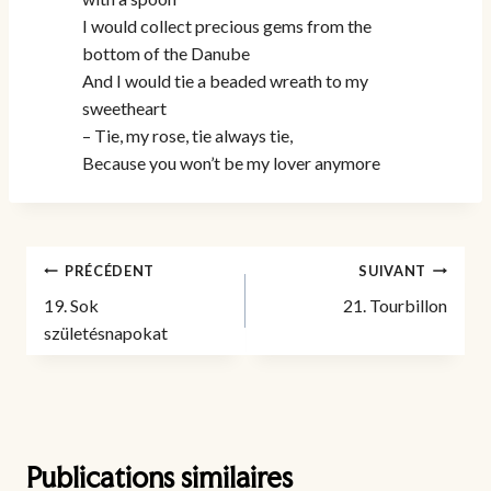
I would collect precious gems from the
bottom of the Danube
And I would tie a beaded wreath to my
sweetheart
– Tie, my rose, tie always tie,
Because you won’t be my lover anymore
Navigation
PRÉCÉDENT
SUIVANT
de
19. Sok
21. Tourbillon
l’article
születésnapokat
Publications similaires