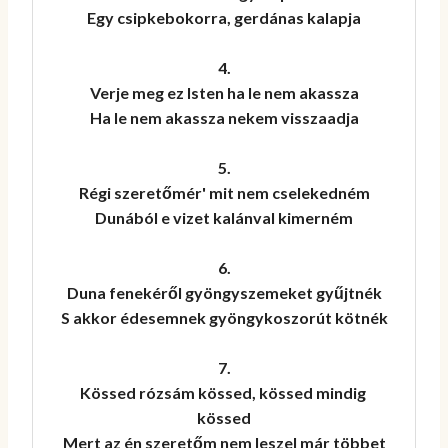
Egy csipkebokorra, gerdánas kalapja

4.

Verje meg ez Isten ha le nem akassza

Ha le nem akassza nekem visszaadja

5.

Régi szeretőmér' mit nem cselekedném

Dunából e vizet kalánval kimerném

6.

Duna fenekéről gyöngyszemeket gyűjtnék

S akkor édesemnek gyöngykoszorút kötnék

7.

Kössed rózsám kössed, kössed mindig 
kössed

Mert az én szeretőm nem leszel már többet