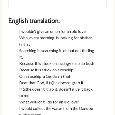
English translation:
I wouldn’t give an onion for an old lover
Who, every morning, is looking for his/her
(?) hat
Searching it, searching it, oh but not finding
it,
Because it is stuck on a stingy rosehip bush
Because it is stuck on a rosehip,
On a rosehip, a Gerdan (?) hat
Beat that God, if (s)he doesn’t grab it
If (s)he doesn’t grab it, doesn’t give it back
to me
What wouldn’t I do for an old lover
I would collect the water from the Danube
with a spoon