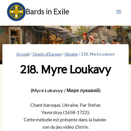
Aller
Bards in Exile
au
contenu
Accueil
/
Chants d'Europe
/
Ukraine
/
218. Myre Loukavy
218. Myre Loukavy
(Myre Lukavyy / Мире лукавий)
Chant baroque, Ukraine. Par Stefan
Yavorskyy (1658-1722).
Cette mélodie est présente dans la bande-
son du jeu vidéo
Ostriv
.