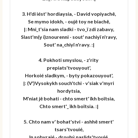
3. H'di iést' hordiaysia, - David vopiyachê,
Se mymo idokh, - oujê toy ne biachê,
|: Mni_t'sia nam sladki - tvo_ï zdi zabavy,
Slast'm(y i)znourenni - sout' nachiyï n'ravy,
Sout' na_chiyï n'ravy. :|
4. Pokhoti smyslou, - z'rity 
prepiats'tvouyout',
Horkoié sladkym, - byty pokazouyout',
|: (V')Vysokykh souch'tchi - v'siak v'myri 
hordytsia,
M'niat jê bohati - chto smert' ïkh boïtsia,
Chto smert'_ ïkh boïtsia. :|
5. Chto nam v' bohat'stvi - ashhê smert' 
tsars'tvouié,
In sobyraié - drouhý naslids'tvouié,