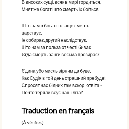
В високих сущі, всяк в мирі гордиться,
Мнят же богаті што смерть їх боїться.
Што нам в богатстві аще смерть
царствує,
Ін собирає, другий наслідствує.
Што нам за польза от честі биває
Єгда смерть ранги весьма презирає?
Єдина убо мисль вірним да буде,
Как Судія в той день страшний пребуде!
Спросят нас бідних там вскорі отвіта –
Почто теряли всує наші літа?
Traduction en français
(À vérifier.)