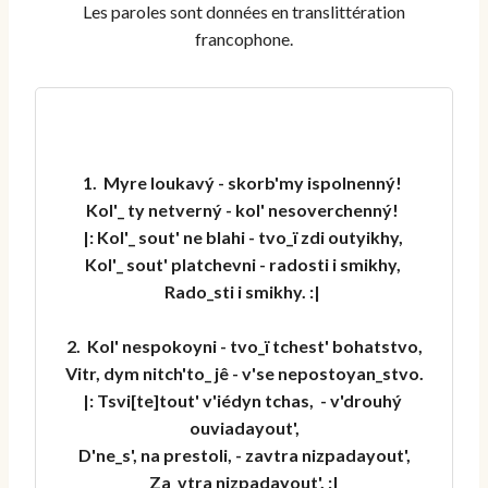
Les paroles sont données en translittération
francophone.
1.  Myre loukavý - skorb'my ispolnenný! 
Kol'_ ty netverný - kol' nesoverchenný! 
|: Kol'_ sout' ne blahi - tvo_ï zdi outyikhy, 
Kol'_ sout' platchevni - radosti i smikhy, 
Rado_sti i smikhy. :| 
2.  Kol' nespokoyni - tvo_ï tchest' bohatstvo,
Vitr, dym nitch'to_ jê - v'se nepostoyan_stvo.
|: Tsvi[te]tout' v'iédyn tchas,  - v'drouhý 
ouviadayout',
D'ne_s', na prestoli, - zavtra nizpadayout',
Za_vtra nizpadayout'. :|