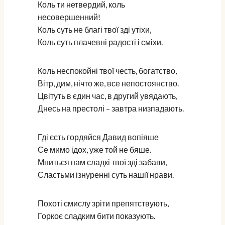
Коль ти нетвердий, коль
несовершенний!
Коль суть не благі твої зді утіхи,
Коль суть плачевні радості і сміхи.
Коль неспокойні твої честь, богатство,
Вітр, дим, нічто же, все непостоянство.
Цвітуть в єдин час, в другий увядають,
Днесь на престолі – завтра низпадають.
Гді єсть гордяйся Давид вопіяше
Се мимо ідох, уже той не бяше.
Мниться нам сладкі твої зді забави,
Сластьми ізнуренні суть нашії нрави.
Похоті смислу зріти препятствують,
Горкоє сладким бити показують.