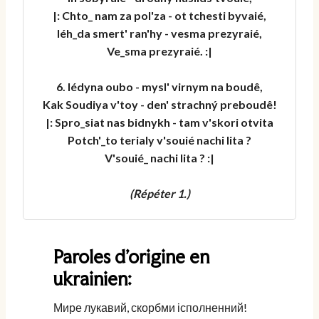
|: Chto_ nam za pol'za - ot tchesti byvaié,
Iéh_da smert' ran'hy - vesma prezyraié,
Ve_sma prezyraié. :|
6. Iédyna oubo - mysl' virnym na boudê,
Kak Soudiya v'toy - den' strachný preboudê!
|: Spro_siat nas bidnykh - tam v'skori otvita
Potch'_to terialy v'souié nachi lita ?
V'souié_ nachi lita ? :|
(Répéter 1.)
Paroles d’origine en
ukrainien:
Мире лукавий, скорбми ісполненний!