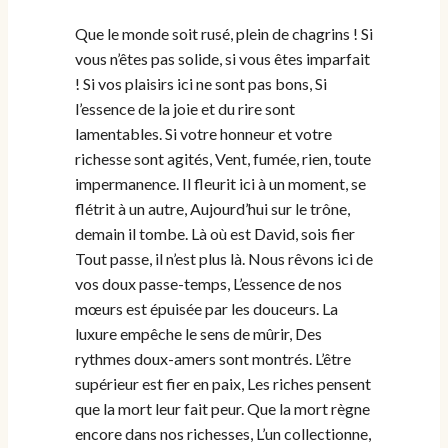
Que le monde soit rusé, plein de chagrins ! Si
vous n’êtes pas solide, si vous êtes imparfait
! Si vos plaisirs ici ne sont pas bons, Si
l’essence de la joie et du rire sont
lamentables. Si votre honneur et votre
richesse sont agités, Vent, fumée, rien, toute
impermanence. Il fleurit ici à un moment, se
flétrit à un autre, Aujourd’hui sur le trône,
demain il tombe. Là où est David, sois fier
Tout passe, il n’est plus là. Nous rêvons ici de
vos doux passe-temps, L’essence de nos
mœurs est épuisée par les douceurs. La
luxure empêche le sens de mûrir, Des
rythmes doux-amers sont montrés. L’être
supérieur est fier en paix, Les riches pensent
que la mort leur fait peur. Que la mort règne
encore dans nos richesses, L’un collectionne,