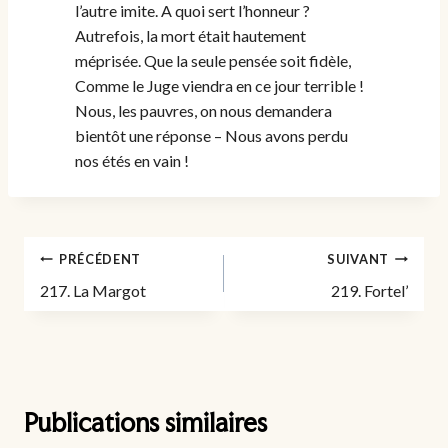
l’autre imite. A quoi sert l’honneur ?
Autrefois, la mort était hautement
méprisée. Que la seule pensée soit fidèle,
Comme le Juge viendra en ce jour terrible !
Nous, les pauvres, on nous demandera
bientôt une réponse – Nous avons perdu
nos étés en vain !
Navigation
PRÉCÉDENT
SUIVANT
de
217. La Margot
219. Fortel’
l’article
Publications similaires