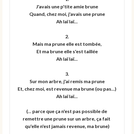
J'avais une p'tite amie brune

Quand, chez moi, j'avais une prune

Ah laï laï...

2.

Mais ma prune elle est tombée,

Et ma brune elle s'est taillée

Ah laï laï...

3.

Sur mon arbre, j'ai remis ma prune

Et, chez moi, est revenue ma brune (ou pas...)

Ah laï laï...

(... parce que ça n'est pas possible de 
remettre une prune sur un arbre, ça fait 
qu'elle n'est jamais revenue, ma brune)
