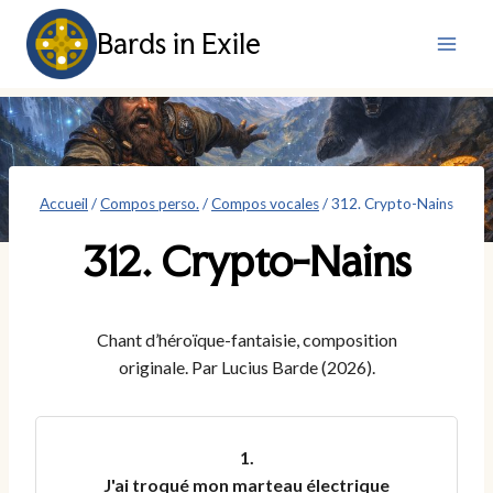
Aller
Bards in Exile
au
contenu
Accueil
/
Compos perso.
/
Compos vocales
/
312. Crypto-Nains
312. Crypto-Nains
Chant d’héroïque-fantaisie, composition
originale. Par Lucius Barde (2026).
1.
J'ai troqué mon marteau électrique