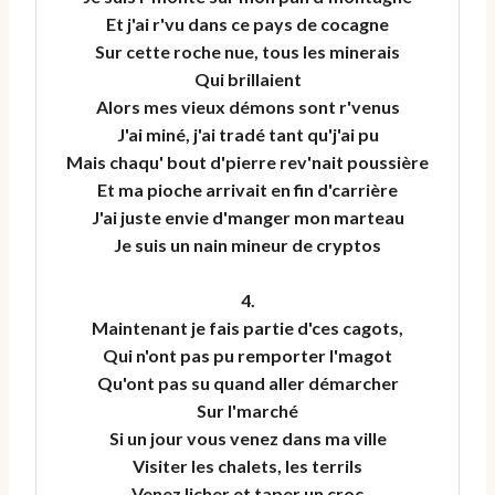
Et j'ai r'vu dans ce pays de cocagne
Sur cette roche nue, tous les minerais
Qui brillaient
Alors mes vieux démons sont r'venus
J'ai miné, j'ai tradé tant qu'j'ai pu
Mais chaqu' bout d'pierre rev'nait poussière
Et ma pioche arrivait en fin d'carrière
J'ai juste envie d'manger mon marteau
Je suis un nain mineur de cryptos
4.
Maintenant je fais partie d'ces cagots,
Qui n'ont pas pu remporter l'magot
Qu'ont pas su quand aller démarcher
Sur l'marché
Si un jour vous venez dans ma ville
Visiter les chalets, les terrils
Venez licher et taper un croc