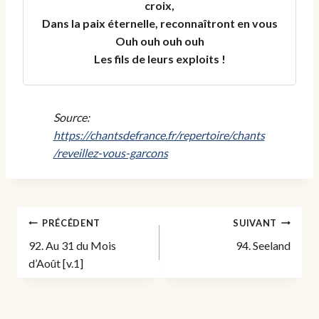
croix,

Dans la paix éternelle, reconnaîtront en vous

Ouh ouh ouh ouh

Les fils de leurs exploits !
Source:
https://chantsdefrance.fr/repertoire/chants
/reveillez-vous-garcons
Navigation
PRÉCÉDENT
SUIVANT
de
92. Au 31 du Mois
94. Seeland
l’article
d’Août [v.1]