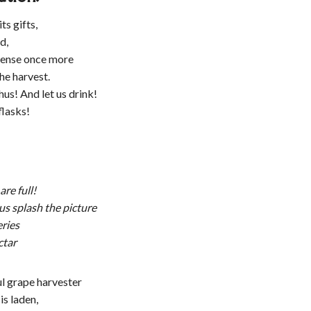
its gifts,
d,
ncense once more
he harvest.
us! And let us drink!
 flasks!
are full!
 us splash the picture
ries
ctar
ul grape harvester
s laden,