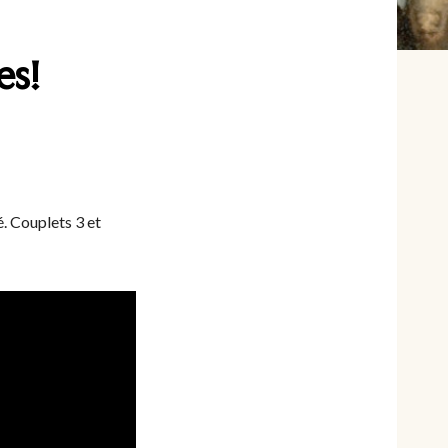
es!
. Couplets 3 et