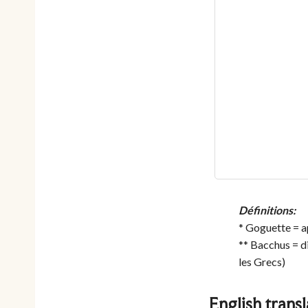
Définitions:
* Goguette = ap
** Bacchus = d
les Grecs)
English transl