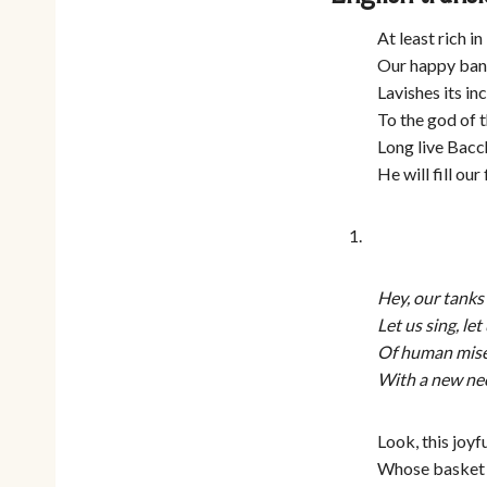
At least rich in 
Our happy ban
Lavishes its i
To the god of t
Long live Bacch
He will fill our
Hey, our tanks 
Let us sing, let
Of human mise
With a new ne
Look, this joyf
Whose basket i