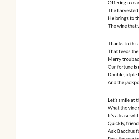
Offering to ea
The harvested
He brings to th
The wine that w
Thanks to this 
That feeds the 
Merry troubado
Our fortune is
Double, triple 
And the jackpot
Let’s smile at t
What the vine o
It’s a lease wit
Quickly, friends,
Ask Bacchus fo
Pass the pen 