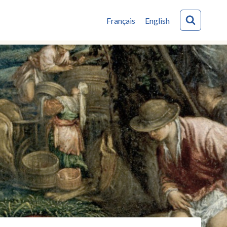
Français
English