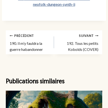
neofolk-dungeon-synth-ii
Navigation
PRÉCÉDENT
SUIVANT
de
190. Il m’y fauldra la
192. Tous les petits
l’article
guerre habandonner
Kobolds (COVER)
Publications similaires