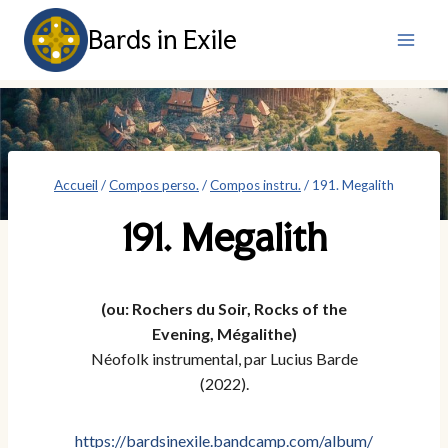
Aller
Bards in Exile
au
contenu
Accueil
/
Compos perso.
/
Compos instru.
/
191. Megalith
191. Megalith
(ou: Rochers du Soir, Rocks of the
Evening, Mégalithe)
Néofolk instrumental, par Lucius Barde
(2022).
https://bardsinexile.bandcamp.com/album/